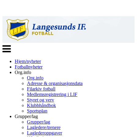
Veksle
navigasjon
Hjem/nyheter
Fotballnyheter
Org.info
Org.info
Adresse & organisasjonsdata
Filarkiv fotball
Medlemsregistrering i LIF
Styret og verv
Klubbhåndbok
Sportsplan
Grupper/lag
Grupper/lag
Lagledere/trenere
Laglederoppgaver