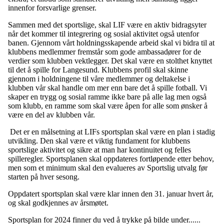
innenfor forsvarlige grenser.
Sammen med det sportslige, skal LIF være en aktiv bidragsyter
når det kommer til integrering og sosial aktivitet også utenfor
banen. Gjennom vårt holdningsskapende arbeid skal vi bidra til at
klubbens medlemmer fremstår som gode ambassadører for de
verdier som klubben vektlegger. Det skal være en stolthet knyttet
til det å spille for Langesund. Klubbens profil skal skinne
gjennom i holdningene til våre medlemmer og deltakelse i
klubben vår skal handle om mer enn bare det å spille fotball. Vi
skaper en trygg og sosial ramme ikke bare på alle lag men også
som klubb, en ramme som skal være åpen for alle som ønsker å
være en del av klubben vår.
Det er en målsetning at LIFs sportsplan skal være en plan i stadig
utvikling. Den skal være et viktig fundament for klubbens
sportslige aktivitet og sikre at man har kontinuitet og felles
spilleregler. Sportsplanen skal oppdateres fortløpende etter behov,
men som et minimum skal den evalueres av Sportslig utvalg før
starten på hver sesong.
Oppdatert sportsplan skal være klar innen den 31. januar hvert år,
og skal godkjennes av årsmøtet.
Sportsplan for 2024 finner du ved å trykke på bilde under......