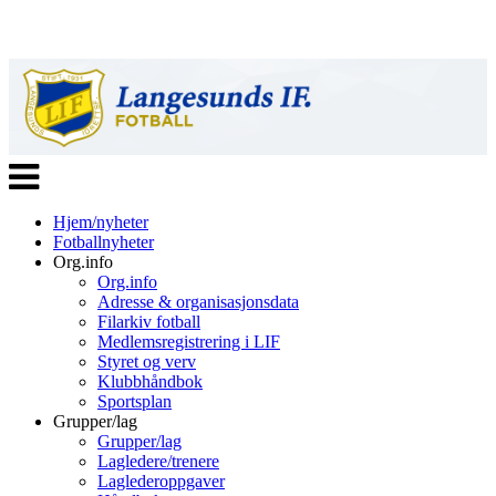
Veksle
navigasjon
Hjem/nyheter
Fotballnyheter
Org.info
Org.info
Adresse & organisasjonsdata
Filarkiv fotball
Medlemsregistrering i LIF
Styret og verv
Klubbhåndbok
Sportsplan
Grupper/lag
Grupper/lag
Lagledere/trenere
Laglederoppgaver