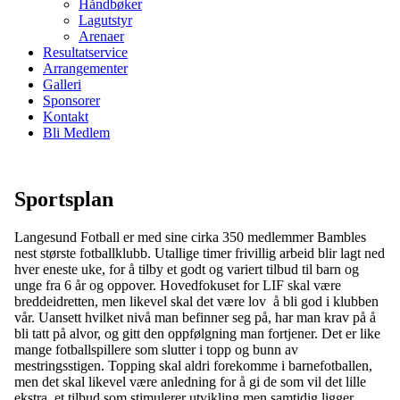
Håndbøker
Lagutstyr
Arenaer
Resultatservice
Arrangementer
Galleri
Sponsorer
Kontakt
Bli Medlem
Sportsplan
Langesund Fotball er med sine cirka 350 medlemmer Bambles
nest største fotballklubb. Utallige timer frivillig arbeid blir lagt ned
hver eneste uke, for å tilby et godt og variert tilbud til barn og
unge fra 6 år og oppover. Hovedfokuset for LIF skal være
breddeidretten, men likevel skal det være lov å bli god i klubben
vår. Uansett hvilket nivå man befinner seg på, har man krav på å
bli tatt på alvor, og gitt den oppfølgning man fortjener. Det er like
mange fotballspillere som slutter i topp og bunn av
mestringsstigen. Topping skal aldri forekomme i barnefotballen,
men det skal likevel være anledning for å gi de som vil det lille
ekstra, et tilbud som stimulerer utvikling men samtidig ligger