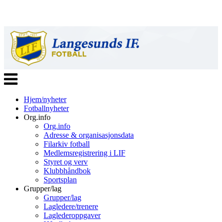
Veksle
navigasjon
Hjem/nyheter
Fotballnyheter
Org.info
Org.info
Adresse & organisasjonsdata
Filarkiv fotball
Medlemsregistrering i LIF
Styret og verv
Klubbhåndbok
Sportsplan
Grupper/lag
Grupper/lag
Lagledere/trenere
Laglederoppgaver