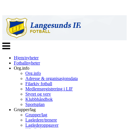
Veksle
navigasjon
Hjem/nyheter
Fotballnyheter
Org.info
Org.info
Adresse & organisasjonsdata
Filarkiv fotball
Medlemsregistrering i LIF
Styret og verv
Klubbhåndbok
Sportsplan
Grupper/lag
Grupper/lag
Lagledere/trenere
Laglederoppgaver