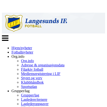
Veksle
navigasjon
Hjem/nyheter
Fotballnyheter
Org.info
Org.info
Adresse & organisasjonsdata
Filarkiv fotball
Medlemsregistrering i LIF
Styret og verv
Klubbhåndbok
Sportsplan
Grupper/lag
Grupper/lag
Lagledere/trenere
Laglederoppgaver