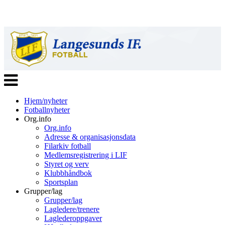
Veksle
navigasjon
Hjem/nyheter
Fotballnyheter
Org.info
Org.info
Adresse & organisasjonsdata
Filarkiv fotball
Medlemsregistrering i LIF
Styret og verv
Klubbhåndbok
Sportsplan
Grupper/lag
Grupper/lag
Lagledere/trenere
Laglederoppgaver