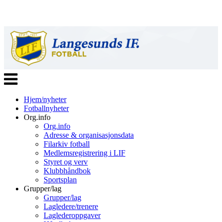
Veksle
navigasjon
Hjem/nyheter
Fotballnyheter
Org.info
Org.info
Adresse & organisasjonsdata
Filarkiv fotball
Medlemsregistrering i LIF
Styret og verv
Klubbhåndbok
Sportsplan
Grupper/lag
Grupper/lag
Lagledere/trenere
Laglederoppgaver