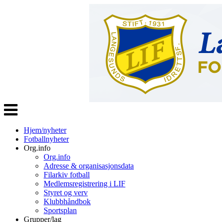
Veksle
navigasjon
Hjem/nyheter
Fotballnyheter
Org.info
Org.info
Adresse & organisasjonsdata
Filarkiv fotball
Medlemsregistrering i LIF
Styret og verv
Klubbhåndbok
Sportsplan
Grupper/lag