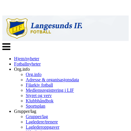
Veksle
navigasjon
Hjem/nyheter
Fotballnyheter
Org.info
Org.info
Adresse & organisasjonsdata
Filarkiv fotball
Medlemsregistrering i LIF
Styret og verv
Klubbhåndbok
Sportsplan
Grupper/lag
Grupper/lag
Lagledere/trenere
Laglederoppgaver