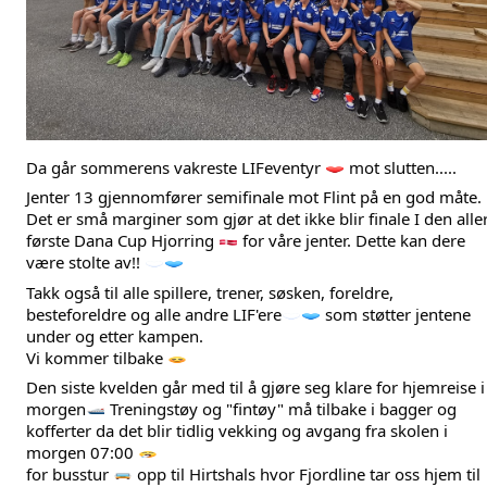
Da går sommerens vakreste LIFeventyr 
 mot slutten.....
Jenter 13 gjennomfører semifinale mot Flint på en god måte. 
Det er små marginer som gjør at det ikke blir finale I den aller
første 
Dana Cup Hjorring
 for våre jenter. Dette kan dere 
være stolte av!! 
Takk også til alle spillere, trener, søsken, foreldre, 
besteforeldre og alle andre LIF'ere
 som støtter jentene 
under og etter kampen. 
Vi kommer tilbake 
Den siste kvelden går med til å gjøre seg klare for hjemreise i 
morgen
 Treningstøy og "fintøy" må tilbake i bagger og 
kofferter da det blir tidlig vekking og avgang fra skolen i 
morgen 07:00 
for busstur 
 opp til Hirtshals hvor Fjordline tar oss hjem til 