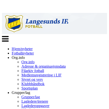
Veksle
navigasjon
Hjem/nyheter
Fotballnyheter
Org.info
Org.info
Adresse & organisasjonsdata
Filarkiv fotball
Medlemsregistrering i LIF
Styret og verv
Klubbhåndbok
Sportsplan
Grupper/lag
Grupper/lag
Lagledere/trenere
Laglederoppgaver