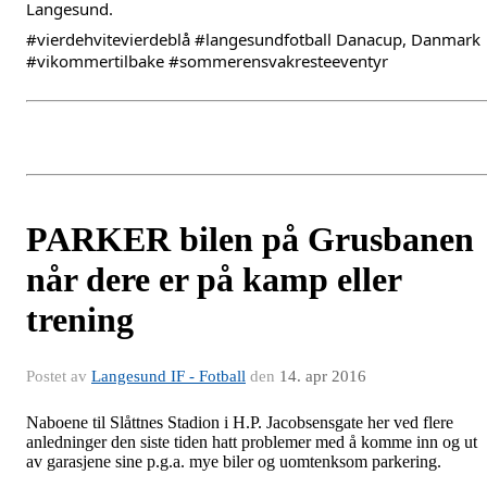
Langesund.
#vierdehvitevierdeblå
#langesundfotball
Danacup, Danmark
#vikommertilbake
#sommerensvakresteeventyr
PARKER bilen på Grusbanen
når dere er på kamp eller
trening
Postet av
Langesund IF - Fotball
den
14. apr 2016
Naboene til Slåttnes Stadion i H.P. Jacobsensgate her ved flere
anledninger den siste tiden hatt problemer med å komme inn og ut
av garasjene sine p.g.a. mye biler og uomtenksom parkering.