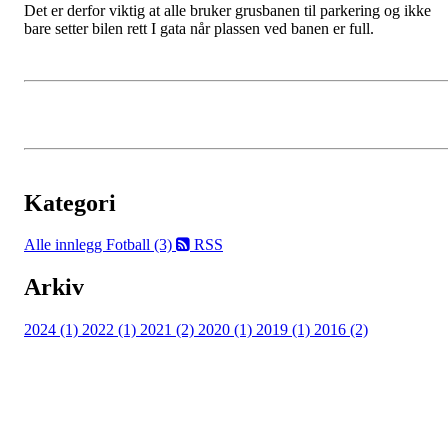
Det er derfor viktig at alle bruker grusbanen til parkering og ikke
bare setter bilen rett I gata når plassen ved banen er full.
Kategori
Alle innlegg
Fotball (3)
RSS
Arkiv
2024 (1)
2022 (1)
2021 (2)
2020 (1)
2019 (1)
2016 (2)