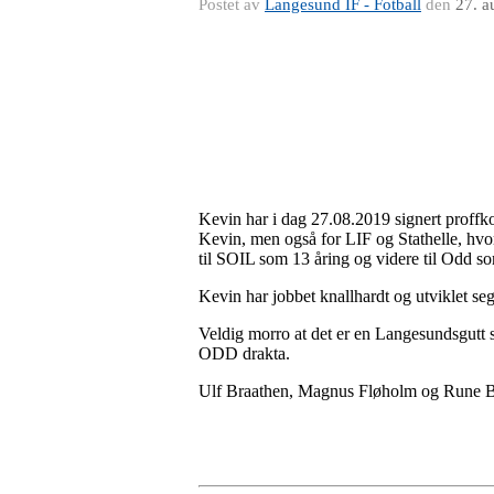
Postet av
Langesund IF - Fotball
den
27. a
Kevin har i dag 27.08.2019 signert proffk
Kevin, men også for LIF og Stathelle, hvor 
til SOIL som 13 åring og videre til Odd so
Kevin har jobbet knallhardt og utviklet s
Veldig morro at det er en Langesundsgutt 
ODD drakta.
Ulf Braathen, Magnus Fløholm og Rune Ber