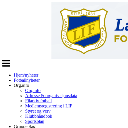
Veksle
navigasjon
Hjem/nyheter
Fotballnyheter
Org.info
Org.info
Adresse & organisasjonsdata
Filarkiv fotball
Medlemsregistrering i LIF
Styret og verv
Klubbhåndbok
Sportsplan
Grupper/lag