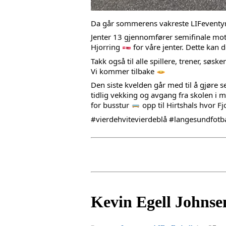
Da går sommerens vakreste LIFeventyr
Jenter 13 gjennomfører semifinale mot F
Hjorring
 for våre jenter. Dette kan d
Takk også til alle spillere, trener, søsk
Vi kommer tilbake 
Den siste kvelden går med til å gjøre s
tidlig vekking og avgang fra skolen i 
for busstur 
 opp til Hirtshals hvor F
#vierdehvitevierdeblå
#langesundfotba
Kevin Egell Johnse