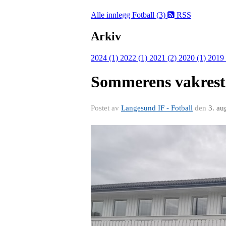
Alle innlegg
Fotball (3)
RSS
Arkiv
2024 (1)
2022 (1)
2021 (2)
2020 (1)
2019
Sommerens vakreste
Postet av
Langesund IF - Fotball
den
3. au