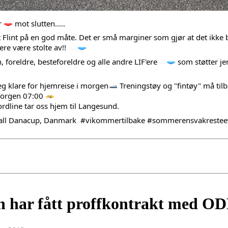
 
 mot slutten.....
lint på en god måte. Det er små marginer som gjør at det ikke blir
ere være stolte av!! 
en, foreldre, besteforeldre og alle andre LIF'ere
 som støtter j
eg klare for hjemreise i morgen
 Treningstøy og "fintøy" må tilb
morgen 07:00 
jordline tar oss hjem til Langesund.
ll
Danacup, Danmark
#vikommertilbake
#sommerensvakrestee
n har fått proffkontrakt med OD