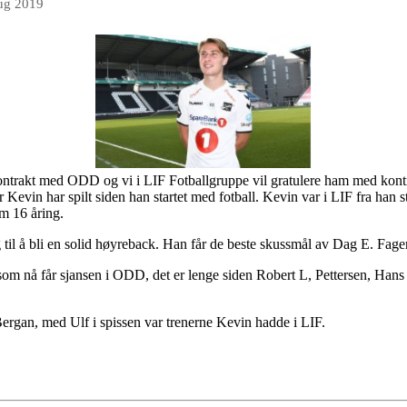
ug 2019
ontrakt med ODD og vi i LIF Fotballgruppe vil gratulere ham med kontrak
Kevin har spilt siden han startet med fotball. Kevin var i LIF fra han st
m 16 åring.
eg til å bli en solid høyreback. Han får de beste skussmål av Dag E.
som nå får sjansen i ODD, det er lenge siden Robert L, Pettersen, Han
gan, med Ulf i spissen var trenerne Kevin hadde i LIF.