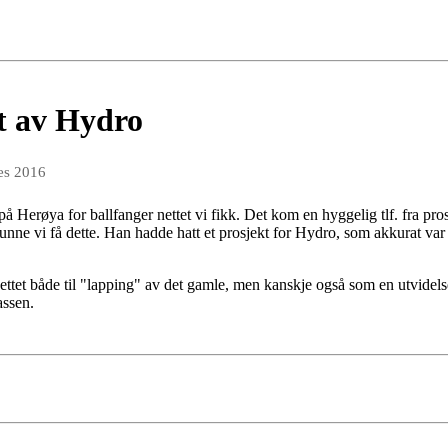
tt av Hydro
es 2016
 Herøya for ballfanger nettet vi fikk. Det kom en hyggelig tlf. fra pro
nne vi få dette. Han hadde hatt et prosjekt for Hydro, som akkurat var f
ettet både til "lapping" av det gamle, men kanskje også som en utvidelse,
assen.